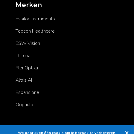
Merken
Essilor Instruments
Topcon Healthcare
ESW Vision
Thirona
PlenOptika
Altris AI
Espansione
Ooghulp
X
Copyright © 2025 Essilor Instruments. All rights reserved.
We gebruiken één cookie om je bezoek te verbeteren.